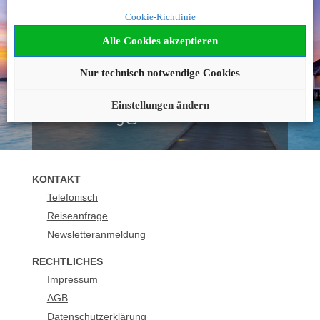
Noch nicht fündig
Cookie-Richtlinie
geworden?
Alle Cookies akzeptieren
Wir beraten Sie gerne!
Nur technisch notwendige Cookies
089 - 55293573
Einstellungen ändern
buchung@vr-meinereise.de
KONTAKT
Telefonisch
Reiseanfrage
Newsletteranmeldung
RECHTLICHES
Impressum
AGB
Datenschutzerklärung