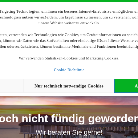
Wir brauchen Ihre Einwilligung
argeting Technologien, um Ihnen ein besseres Internet-Erlebnis zu ermöglichen und
 Technologien nutzen wir außerdem, um Ergebnisse zu messen, um zu verstehen, w
unsere Website weiter zu entwickeln.
tellen, aktivieren Sie bitte die Cookies. Es werden ggf. personenbez
ieten, verwenden wir Technologien wie Cookies, um Geräteinformationen zu speich
 können wir Daten wie das Surfverhalten oder eindeutige IDs auf dieser Website v
Cookies akzeptieren
eilen oder zurückziehen, können bestimmte Merkmale und Funktionen beeinträchti
Wir verwenden Statistiken-Cookies und Marketing Cookies.
Cookie-Richtlinie
Nur technisch notwendige Cookies
A
och nicht fündig geworde
Wir beraten Sie gerne!