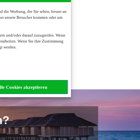
 die Werbung, die Sie sehen, besser an
oher unsere Besucher kommen oder um
ogene Daten verarbeitet.
ern und/oder darauf zuzugreifen. Wenn
erarbeiten. Wenn Sie ihre Zustimmung
gt werden.
lle Cookies akzeptieren
n?