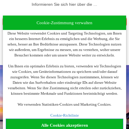
Informieren Sie sich hier über die …
... Versicherungsleistungen Ihrer Kreditkarte
Cookie-Zustimmung verwalten
Diese Website verwendet Cookies und Targeting Technologien, um Ihnen
ein besseres Internet-Erlebnis zu ermöglichen und die Werbung, die Sie
sehen, besser an Ihre Bedürfnisse anzupassen. Diese Technologien nutzen
wir außerdem, um Ergebnisse zu messen, um zu verstehen, woher unsere
Besucher kommen oder um unsere Website weiter zu entwickeln.
Um Ihnen ein optimales Erlebnis zu bieten, verwenden wir Technologien
wie Cookies, um Geräteinformationen zu speichern und/oder darauf
zuzugreifen. Wenn Sie diesen Technologien zustimmmen, können wir
Daten wie das Surfverhalten oder eindeutige IDs auf dieser Website
verarbeiten. Wenn Sie ihre Zustimmung nicht erteilen oder zurückziehen,
Noch nicht fündig
können bestimmte Merkmale und Funktionen beeinträchtigt werden.
geworden?
Wir verwenden Statistiken-Cookies und Marketing Cookies.
Wir beraten Sie gerne!
Cookie-Richtlinie
089 - 55293573
Alle Cookies akzeptieren