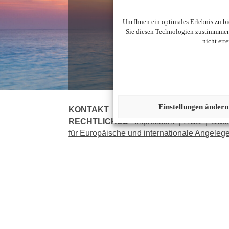
N
Um Ihnen ein optimales Erlebnis zu b
Sie diesen Technologien zustimmmen,
nicht ert
Einstellungen ändern
KONTAKT
Telefonisch
|
Reiseanfrage
|
Ne
RECHTLICHES
Impressum
|
AGB
|
Date
für Europäische und internationale Angeleg