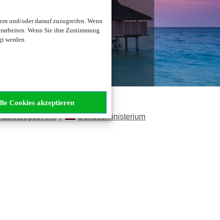
n?
ern und/oder darauf zuzugreifen. Wenn
erarbeiten. Wenn Sie ihre Zustimmung
gt werden.
lle Cookies akzeptieren
Auswärtiges Amt
|
Bundesministerium