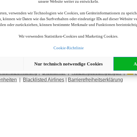
unsere Website weiter zu entwickeln.
och nicht fündig geworde
ieten, verwenden wir Technologien wie Cookies, um Geräteinformationen zu speich
Wir beraten Sie gerne!
 können wir Daten wie das Surfverhalten oder eindeutige IDs auf dieser Website v
eilen oder zurückziehen, können bestimmte Merkmale und Funktionen beeinträchti
089 - 55293573
Wir verwenden Statistiken-Cookies und Marketing Cookies.
buchung@vr-meinereise.de
Cookie-Richtlinie
Nur technisch notwendige Cookies
A
wsletteranmeldung
nschutzerklärung
|
Disclaimer
|
Nutzungsbedingungen
|
enheiten
|
Blacklisted Airlines
|
Barrierefreiheitserklärung