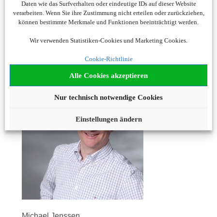
Daten wie das Surfverhalten oder eindeutige IDs auf dieser Website
und wünsche Ihnen allseits schöne und
verarbeiten. Wenn Sie ihre Zustimmung nicht erteilen oder zurückziehen,
erholsame Urlaubstage und erlebnisreiche Reisen
können bestimmte Merkmale und Funktionen beeinträchtigt werden.
in alle Welt!
Wir verwenden Statistiken-Cookies und Marketing Cookies.
Cookie-Richtlinie
Herzlichst Ihr
Alle Cookies akzeptieren
Nur technisch notwendige Cookies
Einstellungen ändern
Michael Jenssen