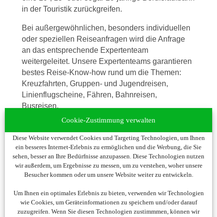
in der Touristik zurückgreifen.
Bei außergewöhnlichen, besonders individuellen
oder speziellen Reiseanfragen wird die Anfrage
an das entsprechende Expertenteam
weitergeleitet. Unsere Expertenteams garantieren
bestes Reise-Know-how rund um die Themen:
Kreuzfahrten, Gruppen- und Jugendreisen,
Linienflugscheine, Fähren, Bahnreisen,
Busreisen.
Cookie-Zustimmung verwalten
Meine Vision war von Anfang an, mit vielfältigen
Produkten und hervorragendem Service unseren
Diese Website verwendet Cookies und Targeting Technologien, um Ihnen
KundInnen einen echten Nutzen und Mehrwert zu
ein besseres Internet-Erlebnis zu ermöglichen und die Werbung, die Sie
sehen, besser an Ihre Bedürfnisse anzupassen. Diese Technologien nutzen
bieten. Seit über 15 Jahren wissen auch unsere
wir außerdem, um Ergebnisse zu messen, um zu verstehen, woher unsere
KundInnen unseren Service sehr zu schätzen und
Besucher kommen oder um unsere Website weiter zu entwickeln.
buchen über uns jährlich ihre Urlaubsreisen.
Um Ihnen ein optimales Erlebnis zu bieten, verwenden wir Technologien
Ich danke Ihnen im Namen meiner
wie Cookies, um Geräteinformationen zu speichern und/oder darauf
MitarbeiterInnen für Ihre Treue und Ihr Vertrauen
zuzugreifen. Wenn Sie diesen Technologien zustimmmen, können wir