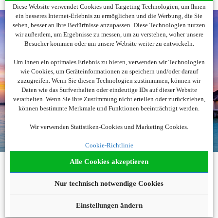
Diese Website verwendet Cookies und Targeting Technologien, um Ihnen
ein besseres Internet-Erlebnis zu ermöglichen und die Werbung, die Sie
sehen, besser an Ihre Bedürfnisse anzupassen. Diese Technologien nutzen
wir außerdem, um Ergebnisse zu messen, um zu verstehen, woher unsere
Besucher kommen oder um unsere Website weiter zu entwickeln.
Noch nicht fündig
Um Ihnen ein optimales Erlebnis zu bieten, verwenden wir Technologien
geworden?
wie Cookies, um Geräteinformationen zu speichern und/oder darauf
zuzugreifen. Wenn Sie diesen Technologien zustimmmen, können wir
Daten wie das Surfverhalten oder eindeutige IDs auf dieser Website
Wir beraten Sie gerne!
verarbeiten. Wenn Sie ihre Zustimmung nicht erteilen oder zurückziehen,
können bestimmte Merkmale und Funktionen beeinträchtigt werden.
089 - 55293573
Wir verwenden Statistiken-Cookies und Marketing Cookies.
buchung@vr-meinereise.de
Cookie-Richtlinie
Alle Cookies akzeptieren
KONTAKT
Nur technisch notwendige Cookies
Telefonisch
Reiseanfrage
Einstellungen ändern
Newsletteranmeldung