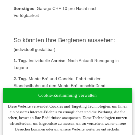
Sonstiges
: Garage CHF 10 pro Nacht nach
Verfügbarkeit
So könnten Ihre Bergferien aussehen:
(individuell gestaltbar)
1. Tag:
Individuelle Anreise. Nach Ankunft Rundgang in
Lugano.
2. Tag:
Monte Brè und Gandria. Fahrt mit der
Standseilbahn auf den Monte Brè, anschließend
Dorfrundgang durch das ehemalige Fischerdorf
Cookie-Zustimmung verwalten
Gandria, welches direkt an den Fels gebaut wurde.
Diese Website verwendet Cookies und Targeting Technologien, um Ihnen
Rückfahrt mit dem Schiff.
ein besseres Internet-Erlebnis zu ermöglichen und die Werbung, die Sie
3. Tag:
Locarno und Lago Maggiore. Fahrt nach
sehen, besser an Ihre Bedürfnisse anzupassen. Diese Technologien nutzen
wir außerdem, um Ergebnisse zu messen, um zu verstehen, woher unsere
Locarno und Schifffahrt auf dem Lago Maggiore zu den
Besucher kommen oder um unsere Website weiter zu entwickeln.
Brissago-Inseln mit Besuch des Botanischen Gartens