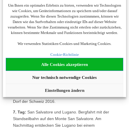
(Alternativ Kamelienpark Locarno).
Um Ihnen ein optimales Erlebnis zu bieten, verwenden wir Technologien
Anschliessend Spaziergang entlang der Uferpromenade
wie Cookies, um Geräteinformationen zu speichern und/oder darauf
zuzugreifen. Wenn Sie diesen Technologien zustimmmen, können wir
von Ascona am Lago Maggiore.
Daten wie das Surfverhalten oder eindeutige IDs auf dieser Website
4. Tag:
Bellinzona. Besuch der historischen Altstadt,
verarbeiten. Wenn Sie ihre Zustimmung nicht erteilen oder zurückziehen,
können bestimmte Merkmale und Funktionen beeinträchtigt werden.
entdecken Sie Festungsanlage mit den Burgen
Castelgrande, Castello di Montebello und Castello di
Wir verwenden Statistiken-Cookies und Marketing Cookies.
Sasso Corbaro (UNESCO-Weltkulturerbe).
Cookie-Richtlinie
5. Tag:
Centovalli Bahn. Die Schmalspurbahn Centovalli
führt Sie über 47 Brücken und Viadukte von Locarno bis
Alle Cookies akzeptieren
nach Camedo (Schweizer Grenze). Ausflug in das
Nur technisch notwendige Cookies
Verzascatal.
6. Tag:
Schifffahrt Lago di Lugano. Schifffahrt auf dem
Einstellungen ändern
Luganersee und Besuch von Morcote, dem schönsten
Dorf der Schweiz 2016.
7. Tag:
San Salvatore und Lugano. Bergfahrt mit der
Standseilbahn auf den Monte San Salvatore. Am
Nachmittag entdecken Sie Lugano bei einem